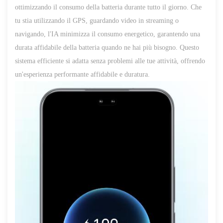
ottimizzando il consumo della batteria durante tutto il giorno. Che
tu stia utilizzando il GPS, guardando video in streaming o
navigando, l'IA minimizza il consumo energetico, garantendo una
durata affidabile della batteria quando ne hai più bisogno. Questo
sistema efficiente si adatta senza problemi alle tue attività, offrendo
un'esperienza performante affidabile e duratura.