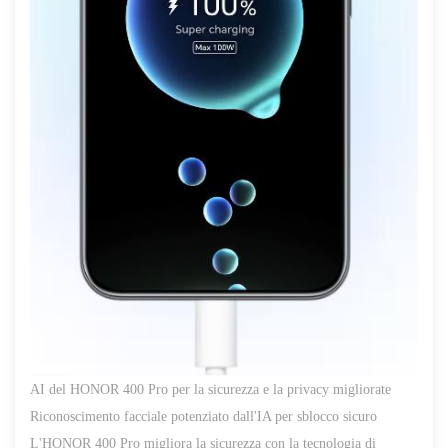
AI del HONOR 400 Pro per la sicurezza e la privacy migliorate
Riconoscimento facciale potenziato dall'IA per sblocco sicuro
L'HONOR 400 Pro migliora la sicurezza con la tecnologia di