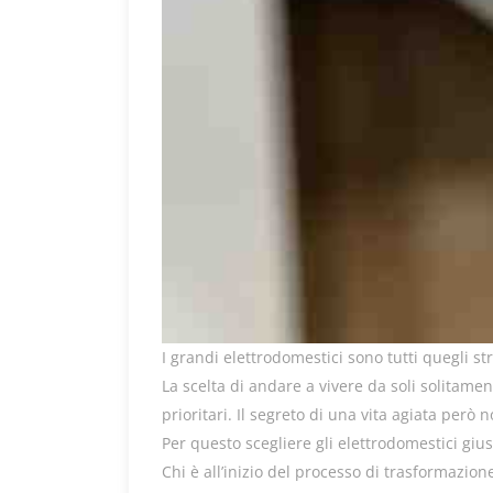
I grandi elettrodomestici sono tutti quegli
La scelta di andare a vivere da soli solitame
prioritari. Il segreto di una vita agiata per
Per questo scegliere gli elettrodomestici gius
Chi è all’inizio del processo di trasformazion