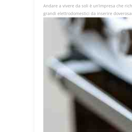
Andare a vivere da soli è un’impresa che richi
grandi elettrodomestici da inserire doverosam