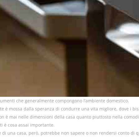
 strumenti che generalmente compongono l’ambiente domestico.
nte è mossa dalla speranza di condurre una vita migliore, dove i bi
ò non è mai nelle dimensioni della casa quanto piuttosto nella comod
ti è cosa assai importante.
e di una casa, però, potrebbe non sapere o non rendersi conto di qua