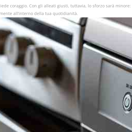
ede coraggio. Con gli alleati giusti, tuttavia, lo sforzo sarà minore
ente all’interno della tua quotidianità.