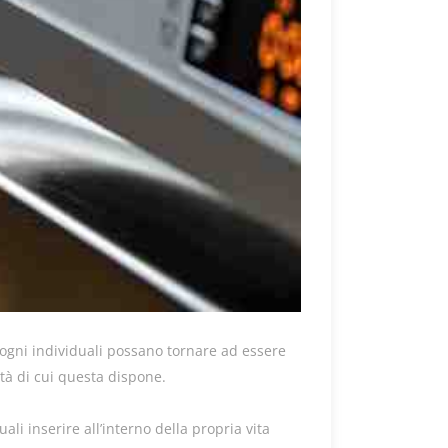
sogni individuali possano tornare ad essere
ità di cui questa dispone.
li inserire all’interno della propria vita