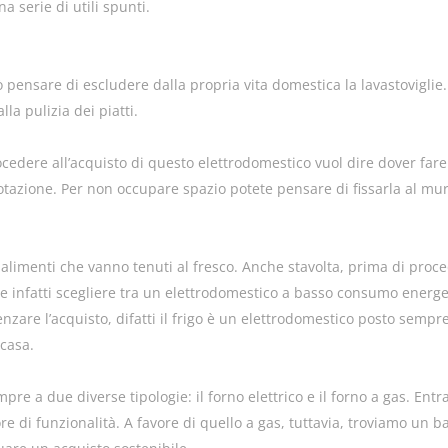
 serie di utili spunti.
pensare di escludere dalla propria vita domestica la lavastovigli
la pulizia dei piatti.
rocedere all’acquisto di questo elettrodomestico vuol dire dover fa
otazione. Per non occupare spazio potete pensare di fissarla al mur
i alimenti che vanno tenuti al fresco. Anche stavolta, prima di proce
rete infatti scegliere tra un elettrodomestico a basso consumo energe
nzare l’acquisto, difatti il frigo è un elettrodomestico posto sempr
 casa.
pre a due diverse tipologie: il forno elettrico e il forno a gas. Ent
e di funzionalità. A favore di quello a gas, tuttavia, troviamo un 