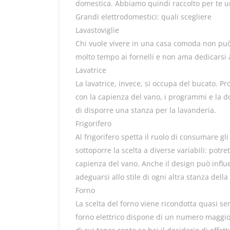
domestica. Abbiamo quindi raccolto per te una
Grandi elettrodomestici: quali scegliere
Lavastoviglie
Chi vuole vivere in una casa comoda non può 
molto tempo ai fornelli e non ama dedicarsi al
Lavatrice
La lavatrice, invece, si occupa del bucato. P
con la capienza del vano, i programmi e la d
di disporre una stanza per la lavanderia.
Frigorifero
Al frigorifero spetta il ruolo di consumare gl
sottoporre la scelta a diverse variabili: pot
capienza del vano. Anche il design può influe
adeguarsi allo stile di ogni altra stanza della
Forno
La scelta del forno viene ricondotta quasi sem
forno elettrico dispone di un numero maggior