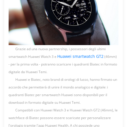
Grazie
ad una
nuova
partnership,
i
possessori
degli
ultimi
Huawei smartwatch GT2
smartwatch Huawei Watch 3 e
(46mm)
- per la prima volta -
potranno
scaricare
i
quadranti
Biatec
in
formato
digitale
da Huawei Temi.
Huawei e
Biatec
,
noto
brand di
orologi
di
lusso
,
hanno
firmato
un
accordo
che
permetterà
di
unire
il mondo
analogico
e
digitale
:
i
quadranti
Biatec
per smartwatch Huawei
sono
disponibili
per il
download in
formato
digitale
su
Huawei Temi.
Compatibili
con Huawei Watch 3 e Huawei Watch GT2 (46mm), le
watchface
di
Biatec
possono
essere
scaricate
per
personalizzare
l'orologio
tramite
l'app
Huawei Health. A chi
possiede
uno