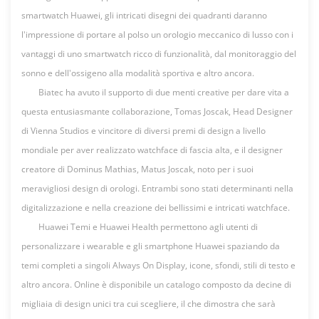
smartwatch Huawei,
gli
intricati
disegni
dei
quadranti
daranno
l'impressione
di
portare
al
polso
un
orologio
meccanico
di
lusso
con
i
vantaggi
di uno smartwatch
ricco
di
funzionalità
, dal
monitoraggio
del
sonno
e
dell'ossigeno
alla
modalità
sportiva
e
altro
ancora
.
Biatec
ha
avuto
il
supporto
di due
menti
creative per dare vita a
questa
entusiasmante
collaborazione
, Tomas
Joscak
, Head Designer
di Vienna Studios e
vincitore
di
diversi
premi
di design a
livello
mondiale
per aver
realizzato
watchface
di fascia
alta
, e il designer
creatore
di Dominus Mathias, Matus
Joscak
,
noto
per
i
suoi
meravigliosi
design di
orologi
.
Entrambi
sono
stati
determinanti
nella
digitalizzazione
e
nella
creazione
dei
bellissimi
e
intricati
watchface
.
Huawei Temi e Huawei Health
permettono
agli
utenti
di
personalizzare
i
wearable e
gli
smartphone Huawei
spaziando
da
temi
completi
a
singoli
Always On Display,
icone
,
sfondi
,
stili
di testo e
altro
ancora
. Online è
disponibile
un
catalogo
composto
da
decine
di
migliaia
di design
unici
tra
cui
scegliere
, il
che
dimostra
che
sarà