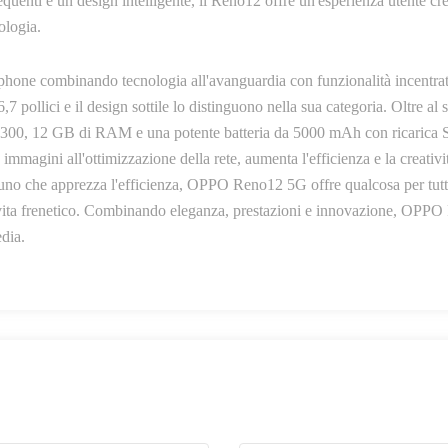
uenti e un design intelligente, il Reno12 offre un'esperienza utente cr
ologia.
tphone combinando tecnologia all'avanguardia con funzionalità incentrate
ollici e il design sottile lo distinguono nella sua categoria. Oltre al 
 7300, 12 GB di RAM e una potente batteria da 5000 mAh con ricari
immagini all'ottimizzazione della rete, aumenta l'efficienza e la creativi
lcuno che apprezza l'efficienza, OPPO Reno12 5G offre qualcosa per tu
di vita frenetico. Combinando eleganza, prestazioni e innovazione, OP
dia.