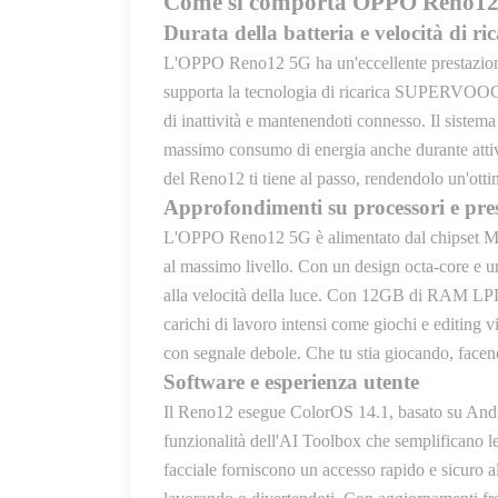
Come si comporta OPPO Reno12 
Durata della batteria e velocità di ri
L'OPPO Reno12 5G ha un'eccellente prestazione 
supporta la tecnologia di ricarica SUPERVOOC 
di inattività e mantenendoti connesso. Il sistema 
massimo consumo di energia anche durante attivi
del Reno12 ti tiene al passo, rendendolo un'ottim
Approfondimenti su processori e pre
L'OPPO Reno12 5G è alimentato dal chipset Med
al massimo livello. Con un design octa-core e 
alla velocità della luce. Con 12GB di RAM LPD
carichi di lavoro intensi come giochi e editing 
con segnale debole. Che tu stia giocando, facend
Software e esperienza utente
Il Reno12 esegue ColorOS 14.1, basato su Android
funzionalità dell'AI Toolbox che semplificano le 
facciale forniscono un accesso rapido e sicuro al