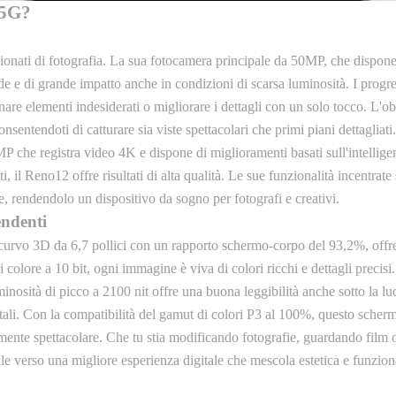
 5G?
nati di fotografia. La sua fotocamera principale da 50MP, che dispone
tide e di grande impatto anche in condizioni di scarsa luminosità. I prog
nare elementi indesiderati o migliorare i dettagli con un solo tocco. L'o
sentendoti di catturare sia viste spettacolari che primi piani dettagliati.
MP che registra video 4K e dispone di miglioramenti basati sull'intelligen
il Reno12 offre risultati di alta qualità. Le sue funzionalità incentrate
te, rendendolo un dispositivo da sogno per fotografi e creativi.
endenti
 3D da 6,7 pollici con un rapporto schermo-corpo del 93,2%, offren
colore a 10 bit, ogni immagine è viva di colori ricchi e dettagli preci
nosità di picco a 2100 nit offre una buona leggibilità anche sotto la luc
entali. Con la compatibilità del gamut di colori P3 al 100%, questo scherm
mente spettacolare. Che tu stia modificando fotografie, guardando film 
e verso una migliore esperienza digitale che mescola estetica e funziona