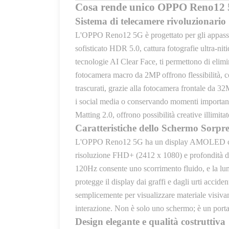
Cosa rende unico OPPO Reno12
Sistema di telecamere rivoluzionario
L'OPPO Reno12 5G è progettato per gli appassio
sofisticato HDR 5.0, cattura fotografie ultra-ni
tecnologie AI Clear Face, ti permettono di elimi
fotocamera macro da 2MP offrono flessibilità, con
trascurati, grazie alla fotocamera frontale da 32
i social media o conservando momenti importanti, 
Matting 2.0, offrono possibilità creative illimita
Caratteristiche dello Schermo Sorpr
L'OPPO Reno12 5G ha un display AMOLED curvo
risoluzione FHD+ (2412 x 1080) e profondità di 
120Hz consente uno scorrimento fluido, e la lumi
protegge il display dai graffi e dagli urti accid
semplicemente per visualizzare materiale visiva
interazione. Non è solo uno schermo; è un portal
Design elegante e qualità costruttiva