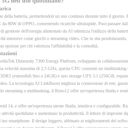
5G nell'uso quotidiano?
carica
della batteria, permettendoti un uso continuo durante tutto il giorno
da 80W di OPPO, consentendo ricariche ultrarapide. Puoi passare dall
di gestione dell'energia alimentato da AI ottimizza l'utilizzo della batter
tà intensive come giochi o streaming video. Che tu stia pendolarando, la
a opzione per chi valorizza l'affidabilità e la comodità.
stazioni
iaTek Dimensity 7300 Energy Platform, sviluppato in collaborazione 
una velocità massima di 2,5 GHz, questa CPU consente un multitasking s
DR5 (estensibili fino a 24GB) e uno storage UFS 3.1 (256GB, espandib
video. La tecnologia AI LinkBoost migliora la connessione di rete, garant
o streaming o multitasking, il Reno12 offre un'esperienza fluida e reatt
 14, e offre un'esperienza utente fluida, intuitiva e configurabile. Ri
attività quotidiane e aumentano la produttività. Il lettore di impronte di
 tuo smartphone. Il design leggero, abbinato ai miglioramenti del softwar