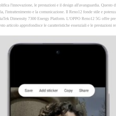
 l'innovazione, le prestazioni e il design all'avanguardia. Questo dis
grafia, l'intrattenimento e la comunicazione. Il Reno12 fonde stile e pote
iaTek Dimensity 7300 Energy Platform. L'OPPO Reno12 5G offre prestazi
 articolo approfondisce le caratteristiche essenziali e le prestazioni 