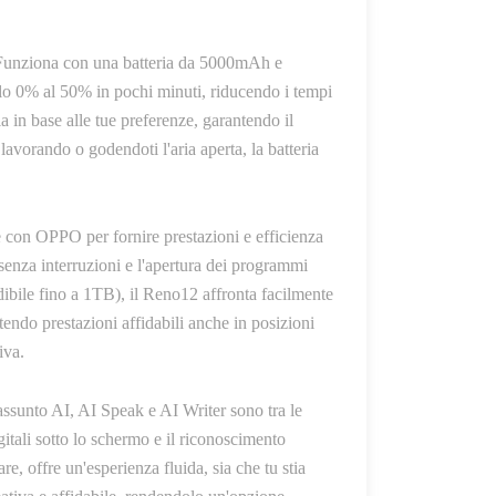
. Funziona con una batteria da 5000mAh e
o 0% al 50% in pochi minuti, riducendo i tempi
ia in base alle tue preferenze, garantendo il
vorando o godendoti l'aria aperta, la batteria
con OPPO per fornire prestazioni e efficienza
enza interruzioni e l'apertura dei programmi
ile fino a 1TB), il Reno12 affronta facilmente
endo prestazioni affidabili anche in posizioni
iva.
assunto AI, AI Speak e AI Writer sono tra le
gitali sotto lo schermo e il riconoscimento
e, offre un'esperienza fluida, sia che tu stia