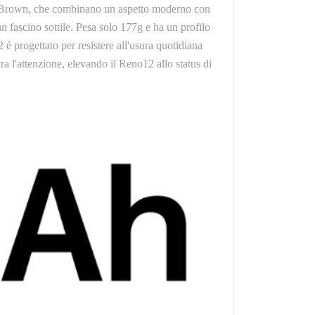
ack Brown, che combinano un aspetto moderno con
 fascino sottile. Pesa solo 177g e ha un profilo
 è progettato per resistere all'usura quotidiana
ra l'attenzione, elevando il Reno12 allo status di