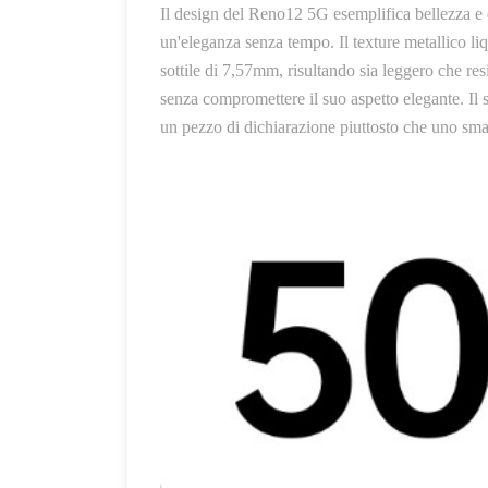
Il design del Reno12 5G esemplifica bellezza e 
un'eleganza senza tempo. Il texture metallico l
sottile di 7,57mm, risultando sia leggero che res
senza compromettere il suo aspetto elegante. Il s
un pezzo di dichiarazione piuttosto che uno sm