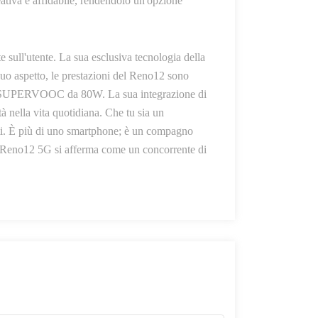
eativa e affidabile, rendendolo un'opzione
 sull'utente. La sua esclusiva tecnologia della
suo aspetto, le prestazioni del Reno12 sono
ca SUPERVOOC da 80W. La sua integrazione di
tà nella vita quotidiana. Che tu sia un
tti. È più di uno smartphone; è un compagno
PO Reno12 5G si afferma come un concorrente di