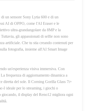
 di un sensore Sony Lytia 600 e di un
ressi AI di OPPO, come l'AI Eraser e le
biettivo ultra-grandangolare da 8MP e la
 Tuttavia, gli appassionati di selfie non sono
za artificiale. Che tu stia creando contenuti per
 sulla fotografia, insieme all'AI Smart Image
do un'esperienza visiva immersiva. Con
si. La frequenza di aggiornamento dinamica a
e diretta del sole. Il Corning Gorilla Glass 7i+
o è ideale per lo streaming, i giochi o
o giocando, il display del Reno12 migliora ogni
lità.