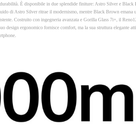
durabilità. È disponibile in due splendide finiture: Astro Silver e Bl
iquido di Astro Silver ritrae il modernismo, mentre Black Brown emana un
istente. Costruito con ingegneria avanzata e Gorilla Glass 7i+, il Reno12
uo design ergonomico fornisce comfort, ma la sua struttura elegante atti
artphone.